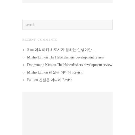
RECENT COMMENTS
S
on
이와아키 히토시가 말하는 인생이란…
Minho Lim
on
The Haberdashers development review
Dongyoung Kim
on
The Haberdashers development review
Minho Lim
on
진실은 어디에 Revisit
Paul
on
진실은 어디에 Revisit