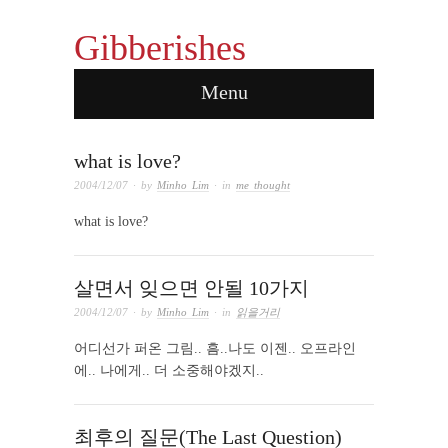
rx pharmacy online
Gibberishes
Menu
what is love?
2004/12/07
· by
Minho Lim
· in
me thought
what is love?
살면서 잊으면 안될 10가지
2004/12/07
· by
Minho Lim
· in
읽을거리
어디선가 퍼온 그림.. 흠..나도 이젠.. 오프라인
에.. 나에게.. 더 소중해야겠지..
최후의 질문(The Last Question)