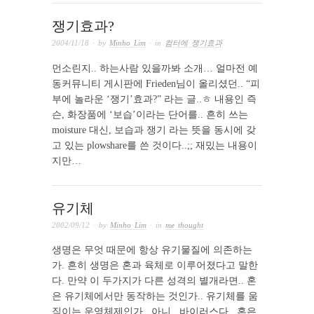
쟁기효과?
2004/11/18
· by
Minho Lim
· in
컴터에 쟁기효과
먼소린지.. 하는사람 있을까봐 소개… 얼마전 예
동커뮤니티 게시판에 Frieden님이 올리셨던.. “피
부에 놀라운 ‘쟁기’효과?” 라는 글..ㅎ 내용인 즉
슨, 화장품에 ‘보습’이라는 단어를.. 흔히 쓰는
moisture 대신, 보습과 쟁기 라는 뜻을 동시에 갖
고 있는 plowshare를 쓴 것이다..;; 재밌는 내용이
지만…
유기체
2002/09/12
· by
Minho Lim
· in
me thought
생명은 무엇 때문에 항상 유기물질에 의존하는
가. 흔히 생명은 혼과 육체로 이루어졌다고 말한
다. 만약 이 두가지가 다른 성격의 별개라면.. 혼
은 유기체에서만 동작하는 것인가.. 유기체를 움
직이는 운영체제인가.. 아니.. 바이러스다.. 혼은