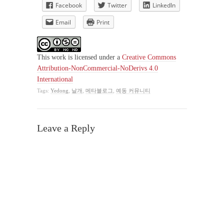
Facebook
Twitter
LinkedIn
Email
Print
This work
is licensed under a
Creative Commons
Attribution-NonCommercial-NoDerivs 4.0
International
Tags:
Yedong
,
날개
,
메타블로그
,
예동 커뮤니티
Leave a Reply