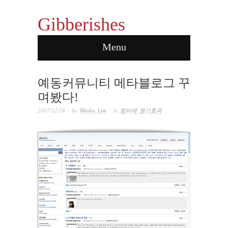
rx pharmacy online
Gibberishes
Menu
예동커뮤니티 메타블로그 꾸
며봤다!
2007/12/24
· by
Minho Lim
· in
컴터에 쟁기효과