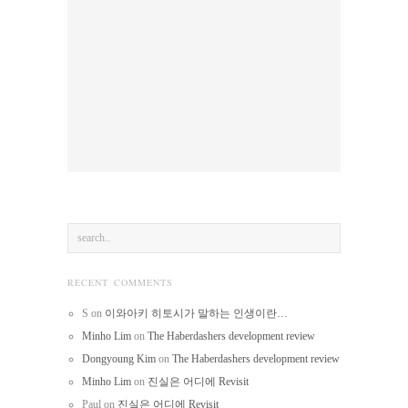
RECENT COMMENTS
S
on
이와아키 히토시가 말하는 인생이란…
Minho Lim
on
The Haberdashers development review
Dongyoung Kim
on
The Haberdashers development review
Minho Lim
on
진실은 어디에 Revisit
Paul
on
진실은 어디에 Revisit