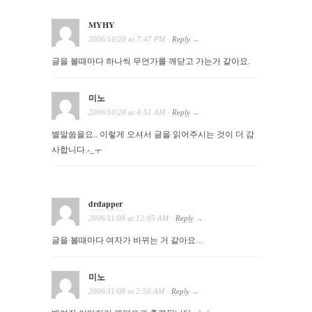
MYHY
2006/10/20
at
7:47 PM
·
Reply
→
글을 볼때마다 하나씩 무언가를 깨닫고 가는거 같아요.
미노
2006/10/28
at
4:51 AM
·
Reply
→
별말씀을요.. 이렇게 오셔서 글을 읽어주시는 것이 더 감
사합니다.-_ㅜ
drdapper
2006/11/08
at
12:05 AM
·
Reply
→
글을 볼때마다 여자가 바뀌는 거 같아요…
미노
2006/11/08
at
2:56 AM
·
Reply
→