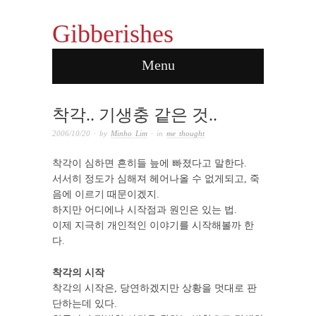
rx pharmacy online
Gibberishes
Menu
착각.. 기생충 같은 것..
2006/10/20
· by
Minho Lim
· in
me thought
착각이 심하면 흔히들 늪에 빠졌다고 말한다.
서서히 정도가 심해져 헤어나올 수 없게되고, 죽
음에 이르기 때문이겠지.
하지만 어디에나 시작점과 원인은 있는 법.
이제 지극히 개인적인 이야기를 시작해볼까 한
다.
착각의 시작
착각의 시작은, 당연하겠지만 상황을 멋대로 판
단하는데 있다.