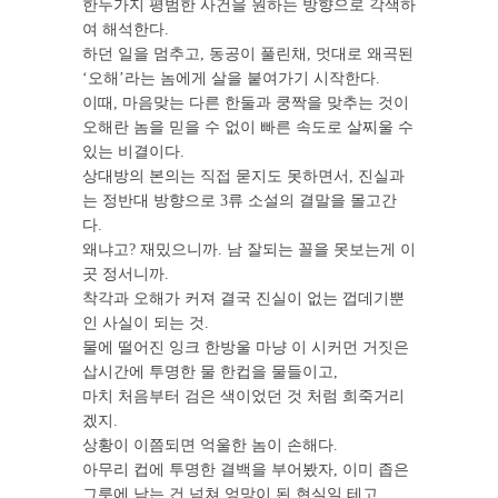
한두가지 평범한 사건을 원하는 방향으로 각색하
여 해석한다.
하던 일을 멈추고, 동공이 풀린채, 멋대로 왜곡된
‘오해’라는 놈에게 살을 붙여가기 시작한다.
이때, 마음맞는 다른 한둘과 쿵짝을 맞추는 것이
오해란 놈을 믿을 수 없이 빠른 속도로 살찌울 수
있는 비결이다.
상대방의 본의는 직접 묻지도 못하면서, 진실과
는 정반대 방향으로 3류 소설의 결말을 몰고간
다.
왜냐고? 재밌으니까. 남 잘되는 꼴을 못보는게 이
곳 정서니까.
착각과 오해가 커져 결국 진실이 없는 껍데기뿐
인 사실이 되는 것.
물에 떨어진 잉크 한방울 마냥 이 시커먼 거짓은
삽시간에 투명한 물 한컵을 물들이고,
마치 처음부터 검은 색이었던 것 처럼 희죽거리
겠지.
상황이 이쯤되면 억울한 놈이 손해다.
아무리 컵에 투명한 결백을 부어봤자, 이미 좁은
그릇에 남는 건 넘쳐 엉망이 된 현실일 테고,